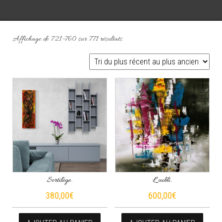
Trié du plus récent au plus ancien
Affichage de 721–760 sur 771 résultats
Sortilège.
L’oubli.
380,00
€
600,00
€