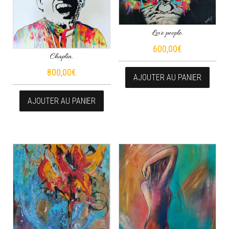
Love people.
600,00
€
Chaplin.
800,00
€
AJOUTER AU PANIER
AJOUTER AU PANIER