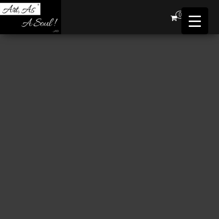
Art,
0
As A
Soul !
…AD