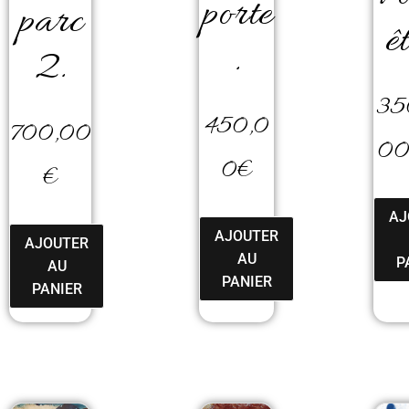
porte
parc
êt
.
2.
35
450,0
700,00
0
0
€
€
AJ
AJOUTER
AJOUTER
AU
P
AU
PANIER
PANIER