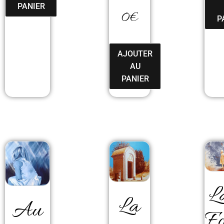
PANIER
0
€
P
AJOUTER
AU
PANIER
L
La
Au
F