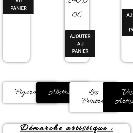
240,0
AU
PANIER
0
€
AJ
P
AJOUTER
AU
PANIER
Figuratifs
Abstraits
Les
Vos
Peintres
Artis
Démarche artistique :