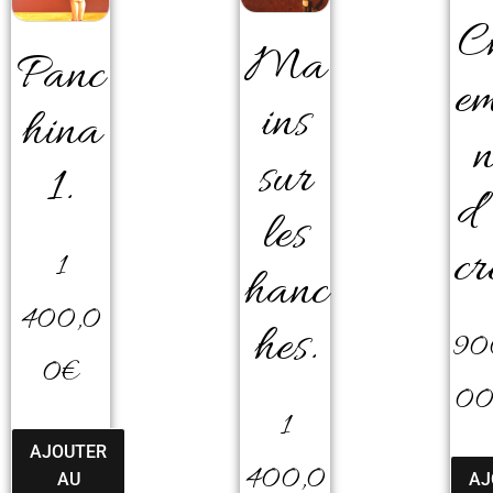
C
Ma
Panc
e
ins
hina
sur
1.
d’
les
cr
1
hanc
400,0
hes.
90
0
€
0
1
AJOUTER
400,0
AJ
AU