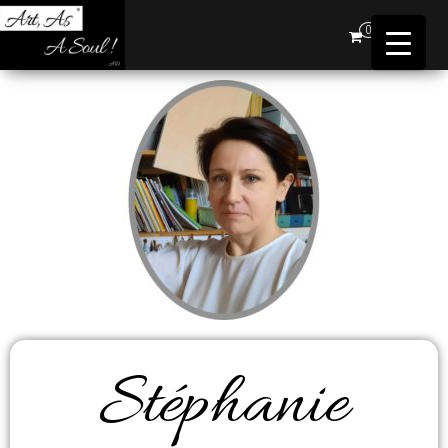
Art,
0
As A
Soul !
…AD
Stéphanie