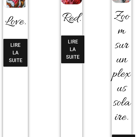
Zoo
Red.
Love.
m
sur
LIRE
LIRE
LA
LA
un
SUITE
SUITE
plex
us
sola
ire.