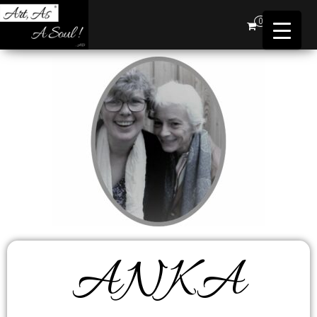
Art,
0
As A
Soul !
…AD
ANKA