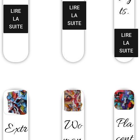
ts.
LIRE
LIRE
LA
LA
SUITE
SUITE
LIRE
LA
SUITE
Pla
Wo
Extr
cent