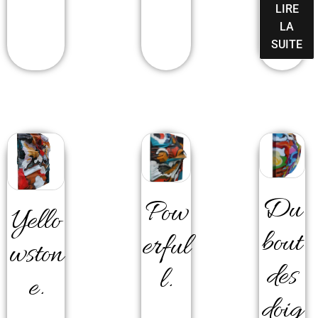
LIRE
LA
SUITE
Du
Pow
Yello
bout
erful
wston
des
l.
e.
doig