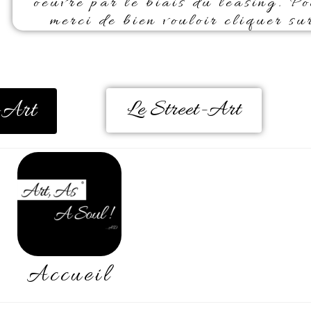
oeuvre par le biais du leasing. P
merci de bien vouloir cliquer s
-Art
Le Street-Art
Accueil