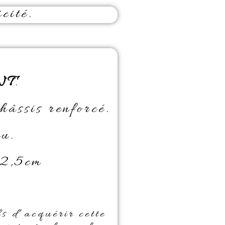
cité.
NT
.
hâssis renforcé.
u.
 2,5cm
ls d’acquérir cette