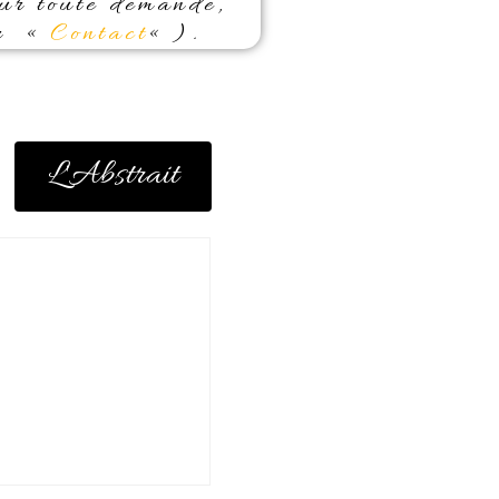
our toute demande,
ur «
Contact
« ).
L'Abstrait