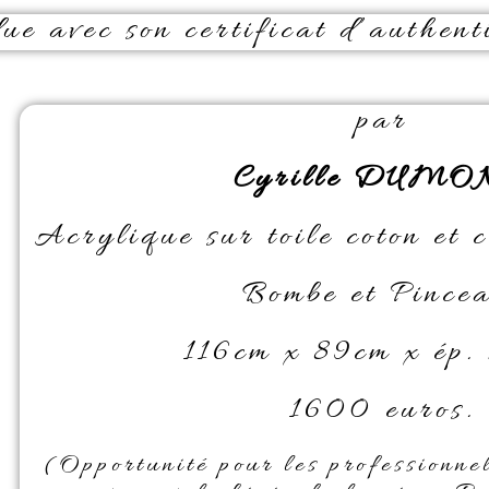
e avec son certificat d’authenti
par
Cyrille DUMO
Acrylique sur toile coton et c
Bombe et Pincea
116cm x 89cm x ép.
1600 euros.
(Opportunité pour les professionne