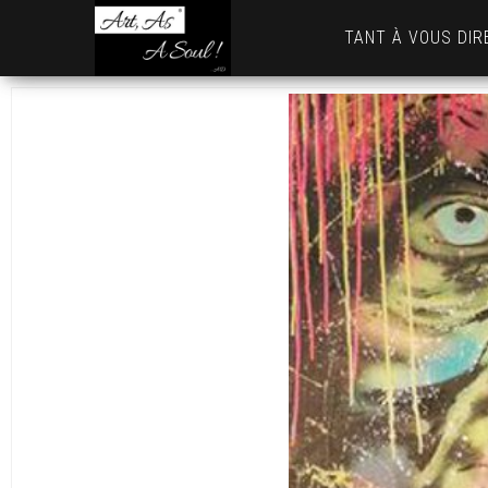
Art,
TANT À VOUS DIR
As
A
Soul
! …
AD