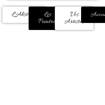
L'Abstrait
Les
Vos
Accue
Peintres
Artistes
Sophie Lescene, Afin de vous
proposer un contenu en rapport avec
vos préoccupations et vos attentes, le
site
Art, As A Soul ! …AD analyse les
données de son site via Google
Analytics.
Le site utilise le remarketing avec
Google Analytics. Il fait promotion