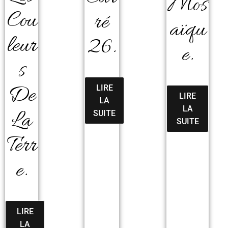
Mos
Cou
Ré
Aïqu
Leur
26.
E.
S
De
LIRE
LIRE
LA
LA
La
SUITE
SUITE
Terr
E.
LIRE
LA