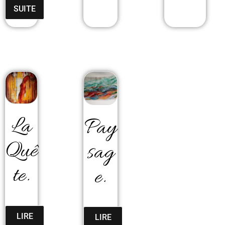
SUITE
La
Pay
Quê
Sag
Te.
E.
LIRE
LIRE