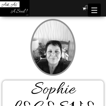
Art,
0
As A
Soul !
…AD
Sophie