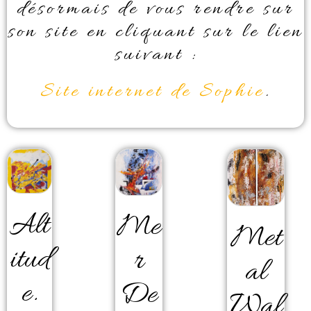
désormais de vous rendre sur
son site en cliquant sur le lien
suivant :
Site internet de Sophie
.
Alt
Me
Met
Itud
R
Al
E.
De
Wal