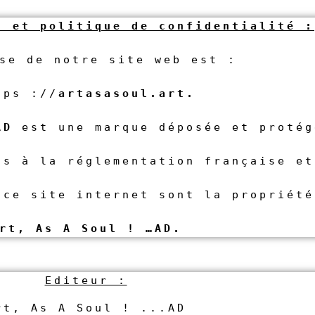
s et politique de confidentialité :
se de notre site web est :
tps ://
artasasoul.art.
AD
 est une marque déposée et protég
is à la réglementation française et
 ce site internet sont la propriété
rt, As A Soul ! …AD.
Editeur :
rt, As A Soul ! ...AD