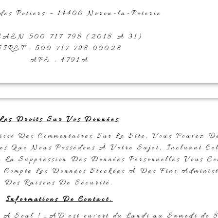
des Potiers – 14400 Noron-la-Poterie
CAEN 500 717 798 (2018 A 31)
SIRET : 500 717 798 00028
APE : 4791A
Les Droits Sur Vos Données
ssé Des Commentaires Sur Le Site, Vous Pouvez D
lles Que Nous Possédons À Votre Sujet, Incluant C
 La Suppression Des Données Personnelles Vous Co
Compte Les Données Stockées À Des Fins Administ
Des Raisons De Sécurité.
Informations De Contact.
s A Soul ! …AD est ouvert du Lundi au Samedi de 