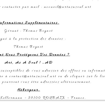
 contacter par mail : accueil@artasasoul.art
Informations Supplémentaires.
Gérant : Thomas Bognot
gué à la protection des données :
Thomas Bognot
nt Nous Protégeons Vos Données ?
Art, As A Soul ! …AD
 susceptibles de vous adresser des offres ou informa
ire à contact@artasasoul.art ou de cliquer sur le li
i pourront vous être adressées ultérieurement.
Hébergeur.
Kellermann – 59100 ROUBAIX – France.