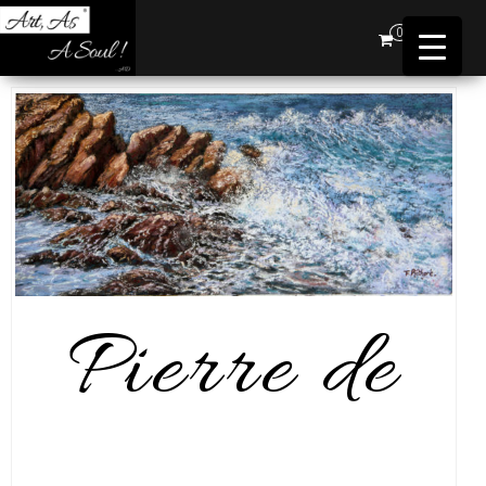
Art,
0
As A
Soul !
…AD
Pierre de