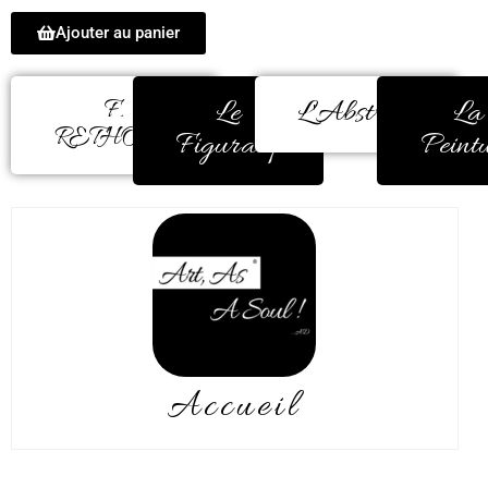
Ajouter au panier
Le
L'Abstrait
La
F.
RETHORE
Figuratif
Peint
Accueil