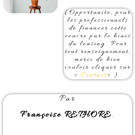
(Opportunité, pour
les professionnels
de financer cette
oeuvre par le biais
du leasing. Pour
tout renseignement,
merci de bien
vouloir cliquer sur
«
Contact
« ).
Par
Françoise RETHORE
.