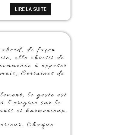
LIRE LA SUITE
bord, de façon
te, elle choisit de
 commence à exposer
rmais, Certaines de
lement, le geste est
 à l’origine sur le
yants et harmonieux.
térieur. Chaque