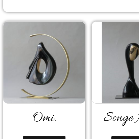
Omi.
Songe 