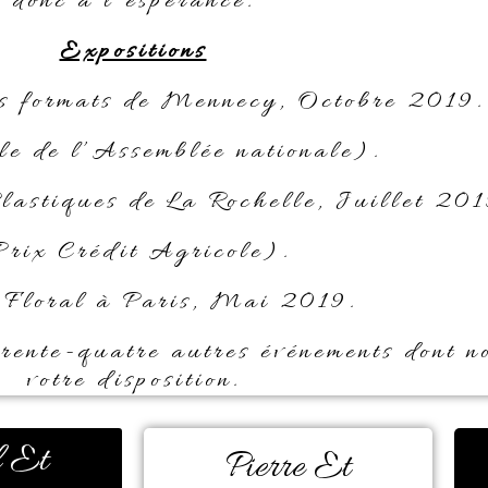
donc à l’espérance.
Expositions
ts formats de Mennecy, Octobre 2019.
e de l’Assemblée nationale).
lastiques de La Rochelle, Juillet 201
Prix Crédit Agricole).
 Floral à Paris, Mai 2019.
rente-quatre autres événements dont no
votre disposition.
 Et
Pierre Et