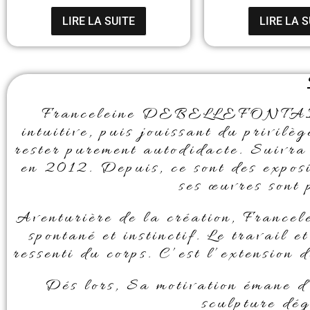
LIRE LA SUITE
LIRE LA S
Franceleine DEBELLEFONTAINE 
intuitive, puis jouissant du privilè
rester purement autodidacte. Suivra
en 2012. Depuis, ce sont des exposi
ses œuvres sont 
Aventurière de la création, Francele
spontané et instinctif. Le travail e
ressenti du corps. C’est l’extension
Dés lors, Sa motivation émane d
sculpture dég