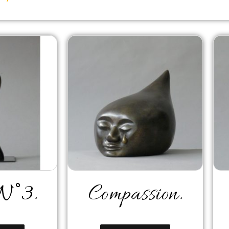
N°3.
Compassion.