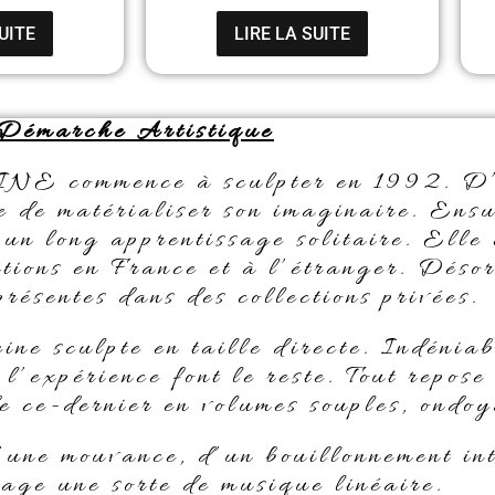
UITE
LIRE LA SUITE
Démarche Artistique
commence à sculpter en 1992. D’a
ge de matérialiser son imaginaire. Ensui
 un long apprentissage solitaire. Elle
tions en France et à l’étranger. Déso
présentes dans des collections privées.
ine sculpte en taille directe. Indéniab
t l’expérience font le reste. Tout repose
 de ce-dernier en volumes souples, ondo
’une mouvance, d’un bouillonnement in
age une sorte de musique linéaire.