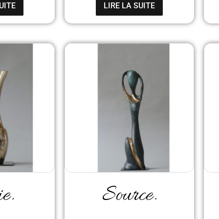
UITE
LIRE LA SUITE
ie.
Source.