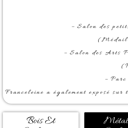
– Salon des peti
(Médaill
– Salon des Arts P
(
– Parc
Franceleine a également exposé sur t
Bois Et
Métal