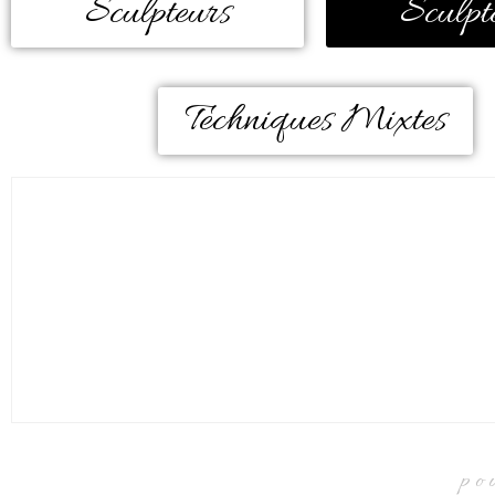
Sculpteurs
Sculpt
Techniques Mixtes
po