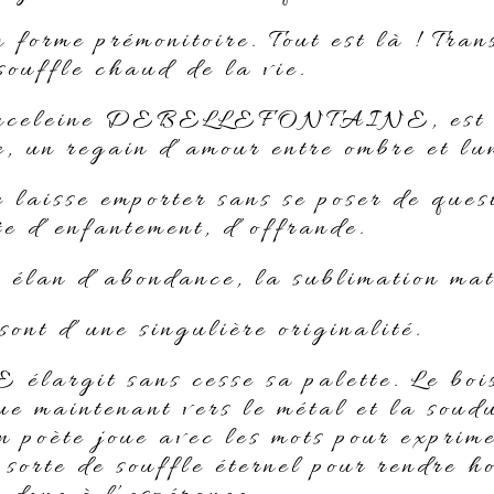
a forme prémonitoire. Tout est là ! Tran
souffle chaud de la vie.
ranceleine DEBELLEFONTAINE, est do
, un regain d’amour entre ombre et lu
 laisse emporter sans se poser de quest
te d’enfantement, d’offrande.
n élan d’abondance, la sublimation mat
ont d’une singulière originalité.
it sans cesse sa palette. Le bois, 
ue maintenant vers le métal et la soud
n poète joue avec les mots pour exprime
, sorte de souffle éternel pour rendre