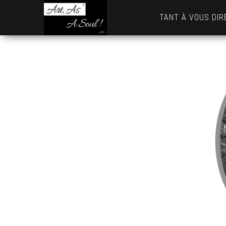
Art,
TANT À VOUS DIR
As
A
Soul
! …
AD