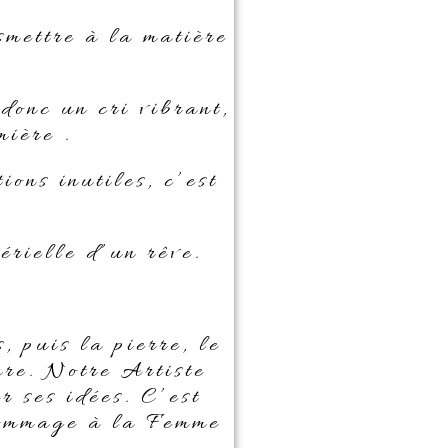
smettre à la matière
nc un cri vibrant,
mière .
ions inutiles, c’est
érielle d’un rêve.
puis la pierre, le
ure. Notre Artiste
r ses idées. C’est
 hommage à la Femme