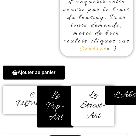
d’acquérir cette
oeuvre par le biais
du leasing. Pour
toute demande,
merci de bien
vouloir cliquer sur
«
Contact
« ).
Ajouter au panier
Le
Le
L'Abst
C.
DUMONT
Street-
Pop-
Art
Art