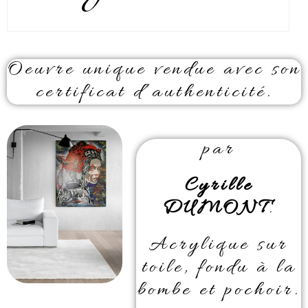
Oeuvre unique vendue avec son
certificat d’authenticité.
par
Cyrille
DUMONT
.
Acrylique sur
toile, fondu à la
bombe et pochoir.