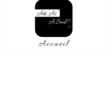
Accueil
Love people.
La vie m’a éloigné des
illustrations que je réalisais
adolescent.
A quarante-cinq ans, j’ai repris
mes pinceaux.