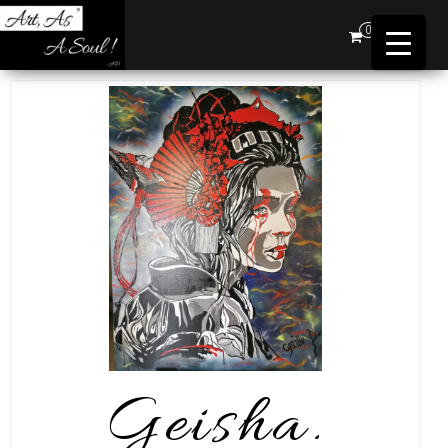
Art,
0
As A
Soul !
…AD
Geisha.