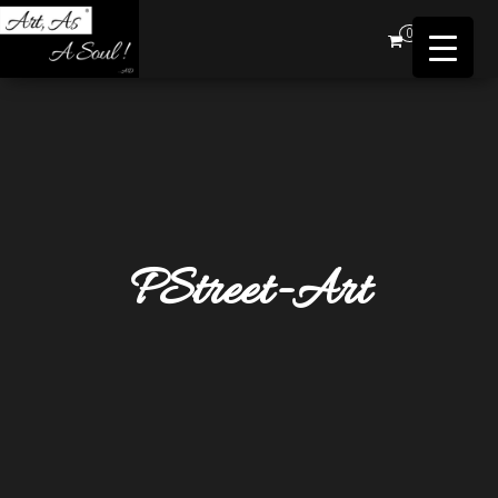
Art,
0
As A
Soul !
…AD
PStreet-Art