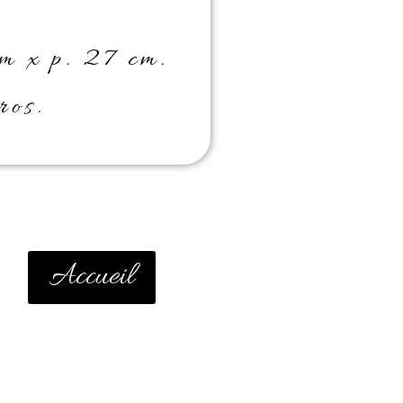
m x p. 27 cm.
os.
Accueil