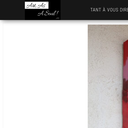
Art,
TANT À VOUS DIR
As
A
Soul
! …
AD