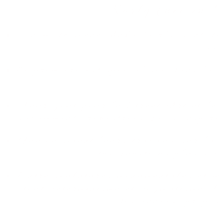
Karly (née en 
nom de scène Anka Girls, sont de
c
La première est spécialisée dans la 
Leur goût pour le Street Art et le
savamment orchestrées qui s’inspire
Que ce soient leurs travaux sur la r
des questions plus soc
Entre sculptures monumentales et œ
tout déterminisme et dogmatisme. L
des années, propos