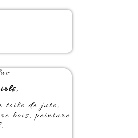
duo
rls
,
 toile de jute,
re bois, peinture
.