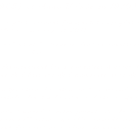
1965) et Anne V (née en 1970
ux plasticiennes françaises engagées q
ollaboration depuis 2011.
couleur et la seconde dans la construc
bois.
 détournement les a conduites à créer 
nt de l’histoire de l’humanité avec des
espiration, la lettre ou l’animalité, o
iétales liées à la liberté d’être et de 
uvres murales, elles jouent avec le fa
eurs collections, qu’elles enrichissent
ent des versions exaltées de notre mon