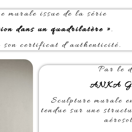
e murale issue de la série
tion dans un quadrilatère »
.
son certificat d’authenticité.
Par le 
ANKA Gi
Sculpture murale en
tendue sur une structu
aérosol