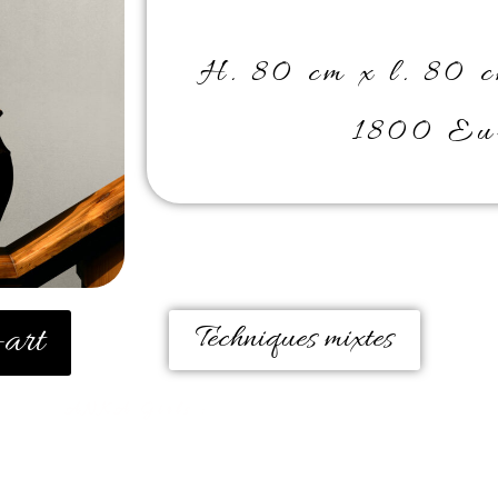
H. 80 cm x l. 80 c
1800 Eur
-art
Techniques mixtes
ANKA Girls :