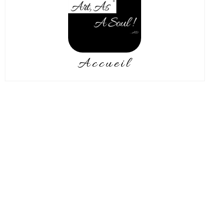
Accueil
De formation autodidacte, j’ai
découvert la peinture acrylique
dans ma jeunesse.
J’ai pu m’exprimer par le
style figuratif, durant quelques
années.
Après une coupure de 20 ans dans
la peinture, un grand besoin de