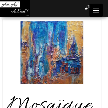
Art,
0
As A
Soul !
…AD
Mosaïque.