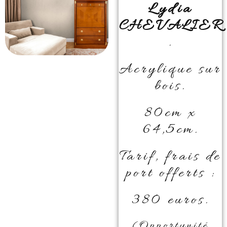
Lydia
CHEVALIER
.
Acrylique sur
bois.
80cm x
64,5cm.
Tarif, frais de
port offerts :
380 euros.
(Opportunité