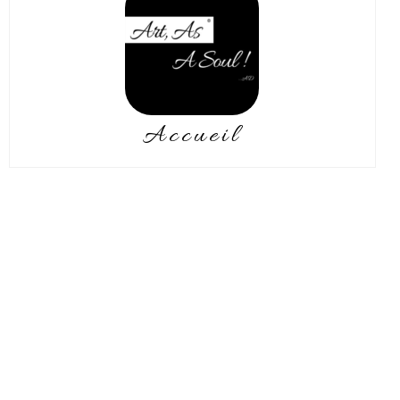
Accueil
A mon plus jeune âge,
l’expression artistique se
manifeste par les dessins puis,
plus tard, la peinture à l’huile.
Ensuite, mon travail se remarque
par un expert en oeuvres d’art,
J’expose au Grand Marché
d’Art Contemporain en France, en