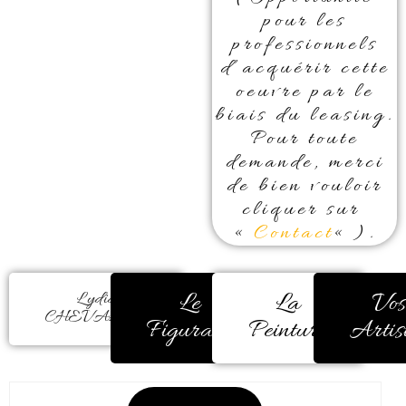
pour les
professionnels
d’acquérir cette
oeuvre par le
biais du leasing.
Pour toute
demande, merci
de bien vouloir
cliquer sur
«
Contact
« ).
Le
La
Vos
Lydia
CHEVALIER
Figuratif
Peinture
Artis