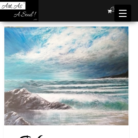
Art,
0
As A
Soul !
…AD