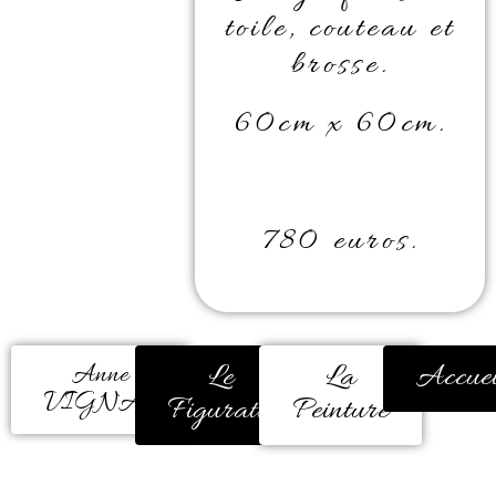
toile, couteau et
brosse.
60cm x 60cm.
780 euros.
Le
La
Accuei
Anne
VIGNAU
Figuratif
Peinture