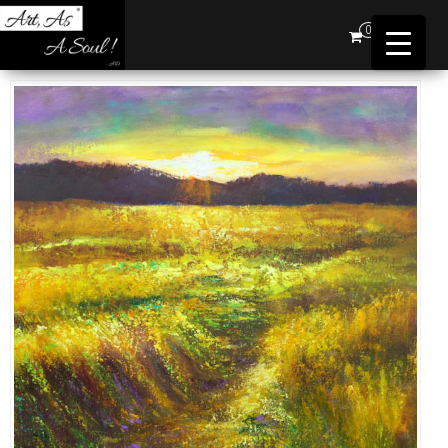
Art,
0
As A
Soul !
…AD