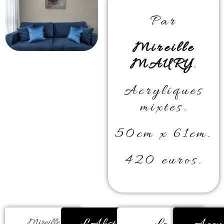
Par
Mireille
MAURY
.
Acryliques
mixtes.
50cm x 61cm.
420 euros.
Mireille