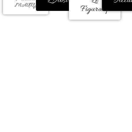
L'Abstrait
Le
Accue
MAURY
Figuratif
La couleur m’a toujours
réconfortée, encore et encore.
Durant de très nombreuses années,
ma peinture était figurative.
Mais, un besoin d’éclatement de
couleur est apparu comme une
évidence à la fin d’une carrière
professionnelle en milieu
hospitalier.
Il me faut peindre à l’instinct, la
couleur me donne la forme, me
guide, elle me parle, m’enchante,