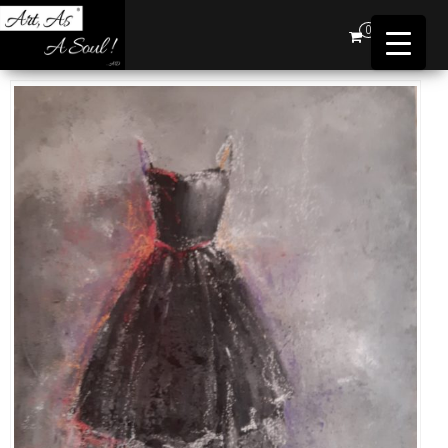
Art,
0
As A
Soul !
…AD