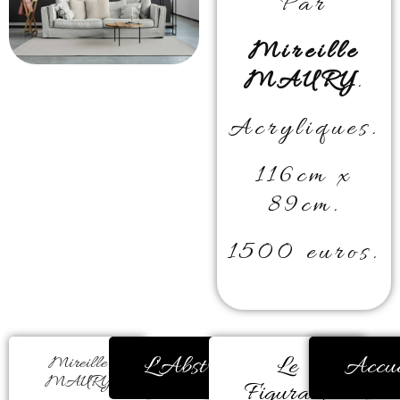
Par
Mireille
MAURY
.
Acryliques.
116cm x
89cm.
1500 euros.
L'Abstrait
Le
Accue
Mireille
MAURY
Figuratif