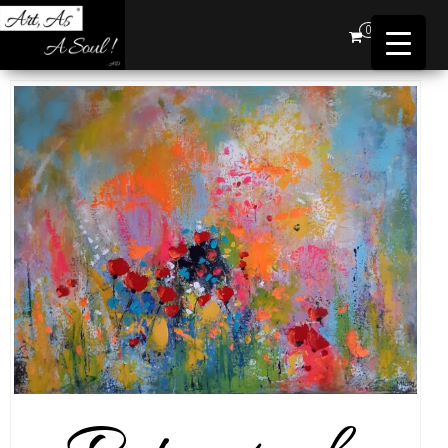
Art,
0
As A
Soul !
…AD