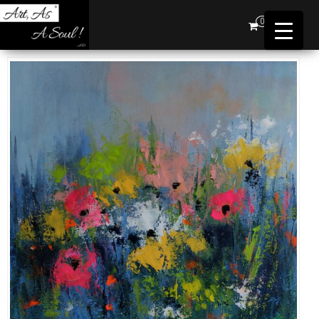
Art,
0
As A
Soul !
…AD