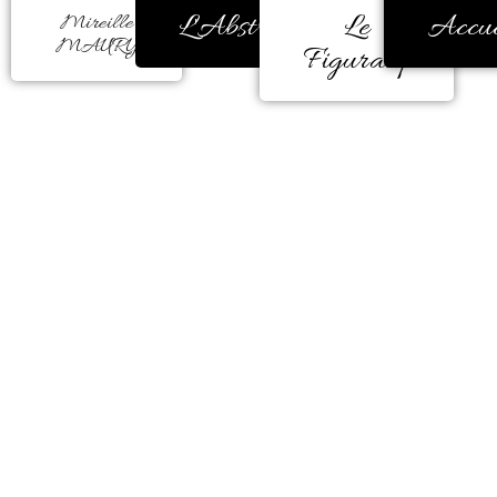
L'Abstrait
Le
Accue
Mireille
MAURY
Figuratif
La couleur m’a toujours
réconfortée, encore et encore.
Durant de très nombreuses années,
ma peinture était figurative.
Mais, un besoin d’éclatement de
couleur est apparu comme une
évidence à la fin d’une carrière
professionnelle en milieu
hospitalier.
Il me faut peindre à l’instinct, la
couleur me donne la forme, me