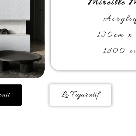
Mireille
Acryliq
130cm x
1800 eu
rait
Le Figuratif
e, encore et encore. Durant de très no
 un besoin d’éclatement de couleur est