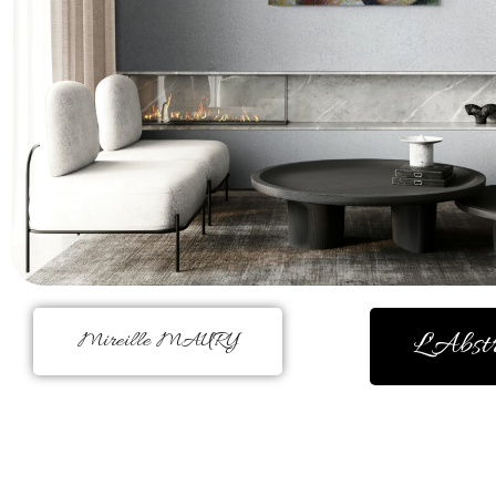
L'Abst
Mireille MAURY
La couleur m’a toujours réconforté
peinture était figurative. Mais,