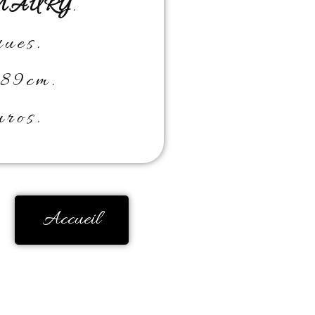
 MAURY
.
ues.
 89cm.
ros.
Accueil
mbreuses années, ma
 apparu comme une