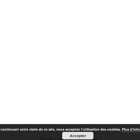
 carrière professionnelle en milieu hosp
 la couleur me donne la forme, me guid
me rend paisible et me transporte comm
monde lumineux.
ucoup de sincérité, je me laisse guider
urs qui communique est un réel plaisir
en permanence, je ne veux pas m’enferme
nture parle en couleur à celui qui l’o
n de communiquer et partager avec autr
veau permanent d’inspiration.
continuant votre visite de ce site, vous acceptez l’utilisation des cookies.
Plus d’inf
Accepter
Proudly powered by Vecteur-7.com
|