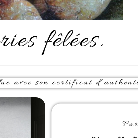
ries fêlées.
e avec son certificat d’authenti
Pa