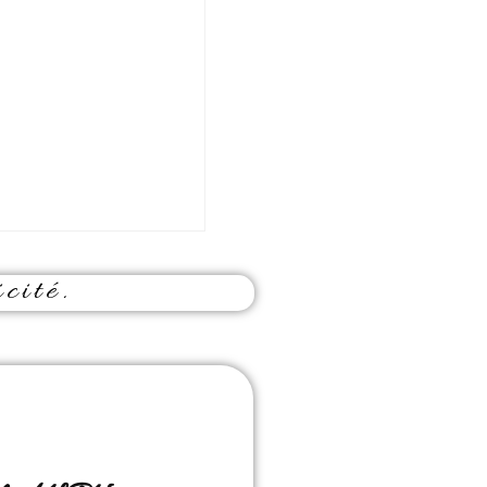
cité.
r