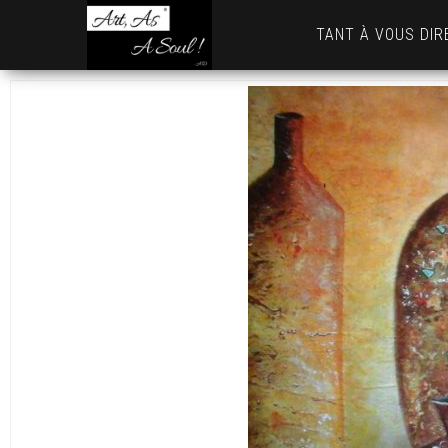
Art,
TANT À VOUS DIR
As
A
Soul
! …
AD