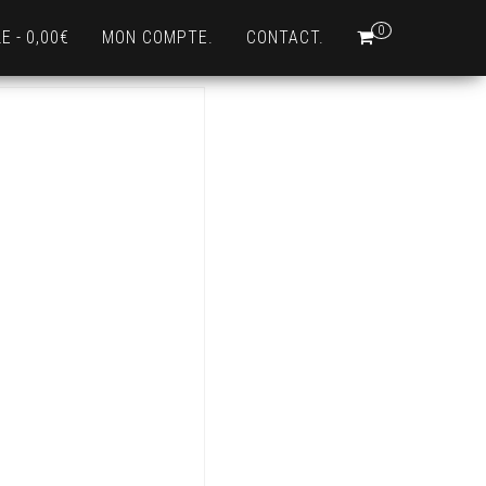
0
LE
0,00€
MON COMPTE.
CONTACT.