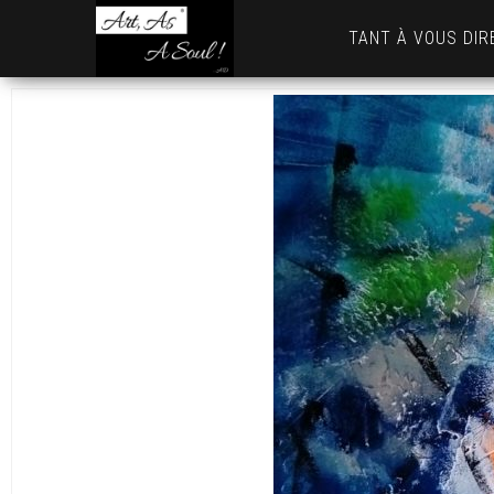
Art,
TANT À VOUS DIR
As
A
Soul
! …
AD