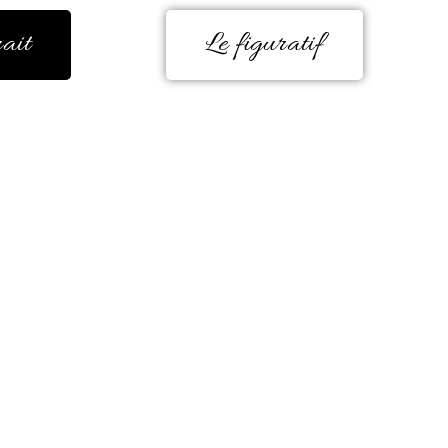
rait
Le figuratif
e, encore et encore. Durant de très no
 un besoin d’éclatement de couleur est
 carrière professionnelle en milieu hosp
 la couleur me donne la forme, me guid
me rend paisible et me transporte comm
monde lumineux.
ucoup de sincérité, je me laisse guider
urs qui communique est un réel plaisir
en permanence, je ne veux pas m’enferme