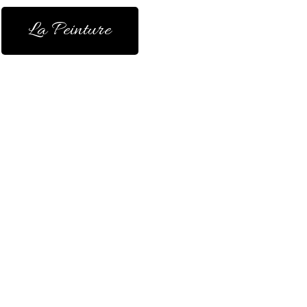
La Peinture
mbreuses années, ma
 apparu comme une
italier.
e, elle me parle,
e par magie dans un
 par mon imaginaire.
.
r dans le répétitif.