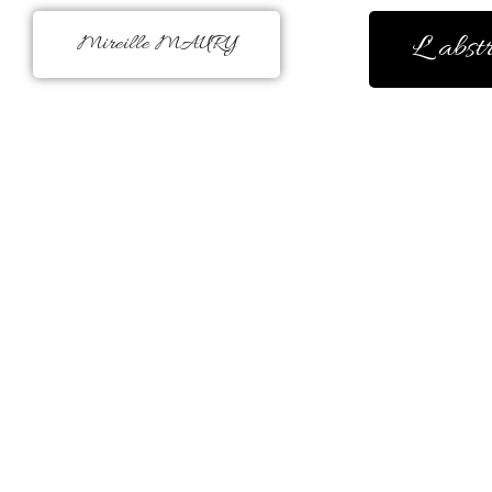
L' abst
Mireille MAURY
La couleur m’a toujours réconforté
peinture était figurative. Mais,
évidence à la fin d’une
Il me faut peindre à l’instinct,
m’enchante, me fait du bien, elle 
Je peins ce que je ressens avec bea
Le jeu des coule
il existe en moi un besoin de créer 