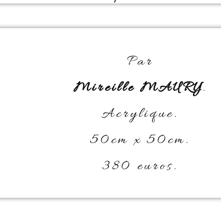
Par
Mireille MAURY
.
Acrylique.
50cm x 50cm.
380 euros.