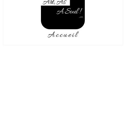
Accueil
Ondes de choc.
Autodidacte, j’ai commencé très
jeune à dessiner.
D’abord en apprenant avec les
Comics, puis en reproduisant ce
qui m’entourait, en m’attachant
particulièrement aux paysages
dont les couleurs m’inspirent au