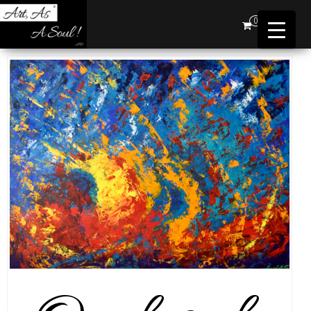
Art,
0
As A
Soul !
…AD