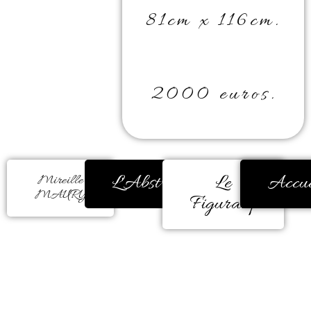
81cm x 116cm.
2000 euros.
L'Abstrait
Le
Accue
Mireille
MAURY
Figuratif
La couleur m’a toujours
réconfortée, encore et encore.
Durant de très nombreuses années,