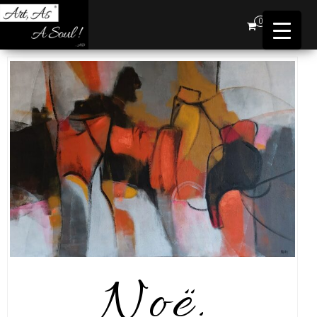
Art,
0
As A
Soul !
…AD
Noë.