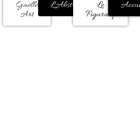
Gaëlle
L'Abstrait
Le
Accue
Art
Figuratif
Dès son plus jeune âge, elle se
nourrissait des images, des
situations, des émotions.
Ces moments ont développé chez
elle un sens aigu de l’observation.
L’œil critique aux situations. Rien
n’est laissé au hasard, tout est
sujet à être mis en page.
Pendant
deux
ans
elle
a
suivi
des
cours
aux
Beaux
-­‐