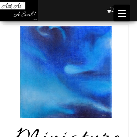
Art,
0
As A
Soul !
…AD