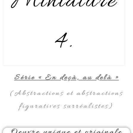
Miniature
4.
Série « En deçà, au delà »
(Abstractions et abstractions
figuratives surréalistes)
Oeuvre unique et originale