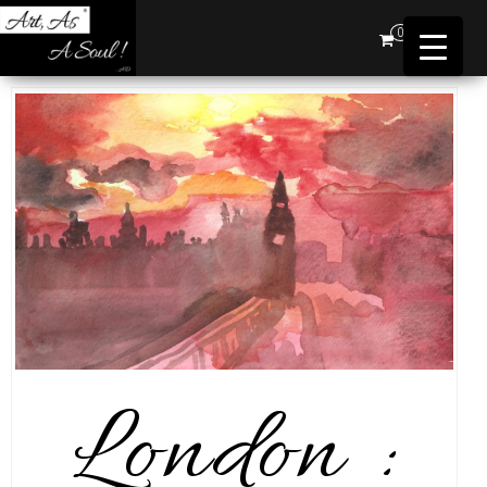
Art,
0
As A
Soul !
…AD
London :