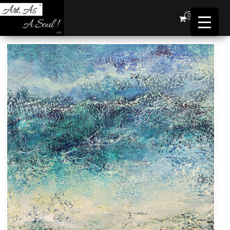
Art,
0
As A
Soul !
…AD