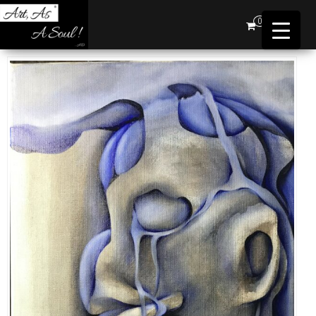
Art,
0
As A
Soul !
…AD