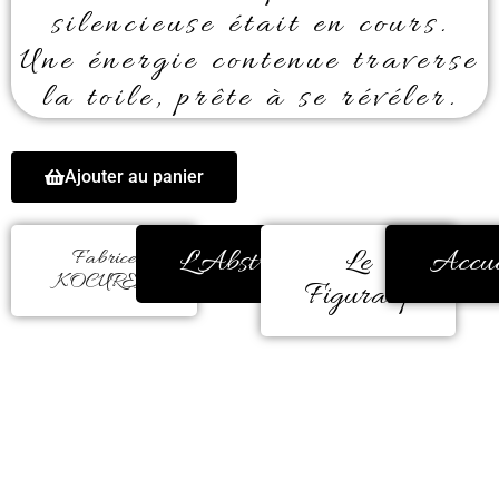
silencieuse était en cours.
Une énergie contenue traverse
la toile, prête à se révéler.
Ajouter au panier
L'Abstrait
Le
Accue
Fabrice
KOCUREK
Figuratif
Le masque du silence