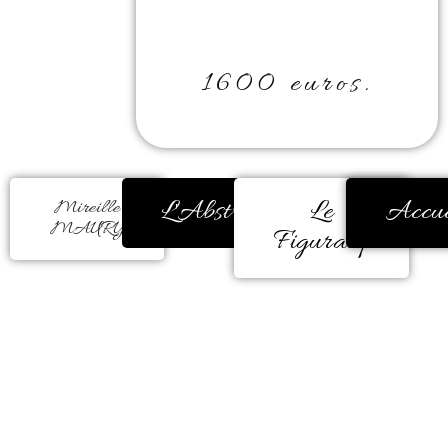
1600 euros.
L'Abstrait
Le
Accue
Mireille
MAURY
Figuratif
La couleur m’a toujours
réconfortée. Durant de très
nombreuses années, ma
peinture était figurative.