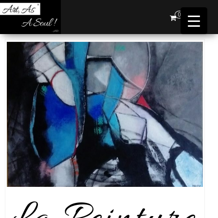
Art,
0
As A
Soul !
…AD