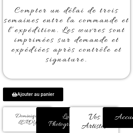
Compter un délai de trois
semaines entre la commande et
l’expédition. Les œuvres sont
imprimées sur demande et
expédiées après contrôle et
signature.
Ajouter au panier
La
Vos
Accue
Dominique
LEROY
Photographie
Artistes