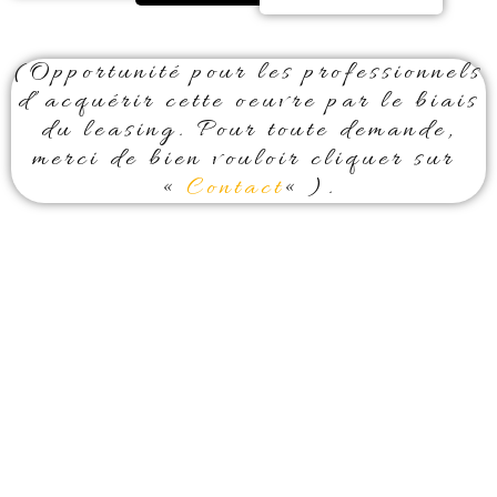
(Opportunité pour les professionnels
d’acquérir cette oeuvre par le biais
du leasing. Pour toute demande,
merci de bien vouloir cliquer sur
«
Contact
« ).
La mère et son petit, Fort
d’Amber, Inde.
Dominique LEROY.
Afin de vous proposer un contenu
en rapport avec vos préoccupations
et vos attentes.