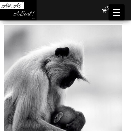
Art,
0
As A
Soul !
…AD