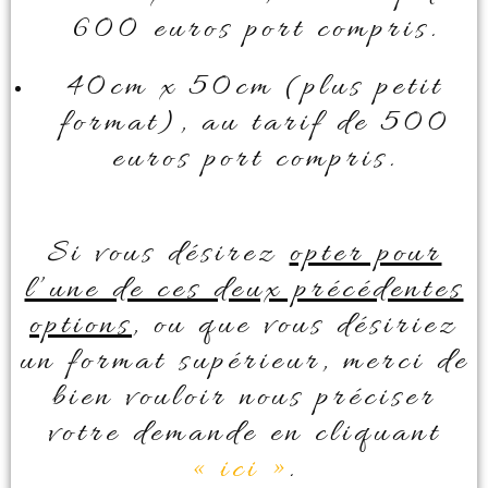
600 euros port compris.
40cm x 50cm (plus petit
format), au tarif de 500
euros port compris.
Si vous désirez
opter pour
l’une de ces deux précédentes
options
, ou que vous désiriez
un format supérieur, merci de
bien vouloir nous préciser
votre demande en cliquant
« ici »
.