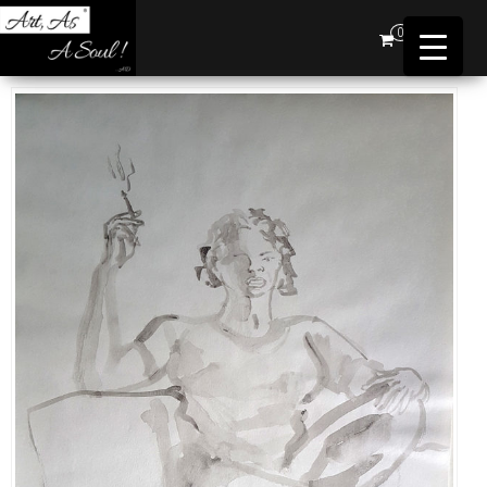
Art,
0
As A
Soul !
…AD