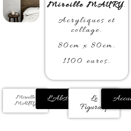
Mireille MAURY
.
Acryliques et
collage.
80cm x 80cm.
1100 euros.
L'Abstrait
Le
Accue
Mireille
MAURY
Figuratif