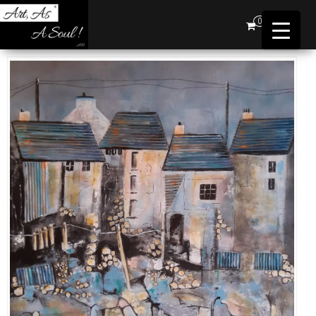
Art,
0
As A
Soul !
…AD