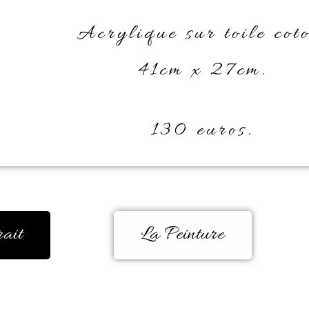
Acrylique sur toile coto
41cm x 27cm.
130 euros.
rait
La Peinture
ure acrylique en 2019, on m’a souvent 