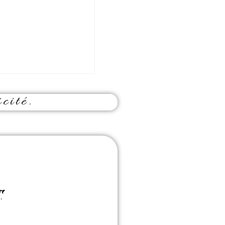
cité.
.