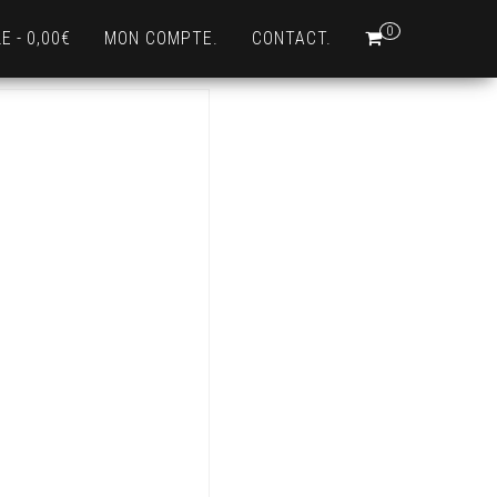
0
LE
0,00€
MON COMPTE.
CONTACT.