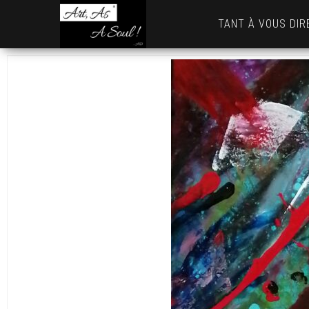
Art,
TANT À VOUS DIR
As
A
Soul
! …
AD