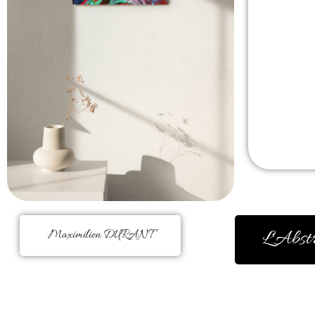
L'Abst
Maximilien DURANT
J’ai découvert la magie de la peint