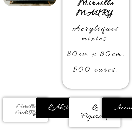
Mireille
MAURY
.
Acryliques
mixtes.
80cm x 80cm.
800 euros.
L'Abstrait
Le
Accue
Mireille
MAURY
Figuratif