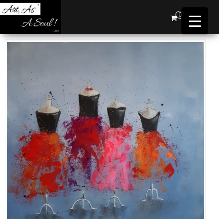
Art,
0
As A
Soul !
…AD