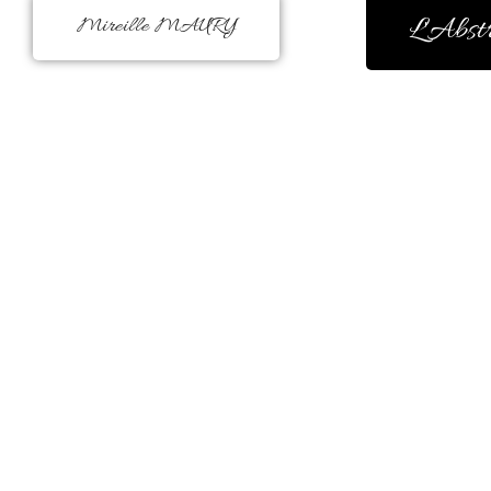
L'Abst
Mireille MAURY
La couleur m’a toujours réconforté
peinture était figurative. Mais,
évidence à la fin d’une
Il me faut peindre à l’instinct,
m’enchante, me fait du bien, elle 
Je peins ce que je ressens avec bea
Le jeu des coule
il existe en moi un besoin de créer 