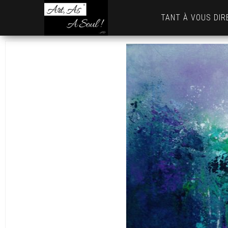
Art,
TANT À VOUS DIR
As
A
Soul
! …
AD