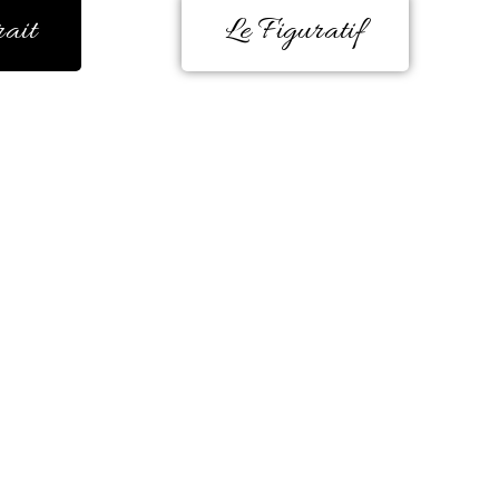
rait
Le Figuratif
e, encore et encore. Durant de très no
 un besoin d’éclatement de couleur est
 carrière professionnelle en milieu hosp
 la couleur me donne la forme, me guid
me rend paisible et me transporte comm
monde lumineux.
ucoup de sincérité, je me laisse guider
urs qui communique est un réel plaisir
en permanence, je ne veux pas m’enferme