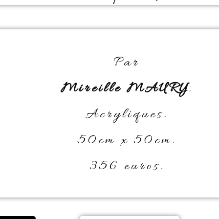
Par
Mireille MAURY
.
Acryliques.
50cm x 50cm.
356 euros.