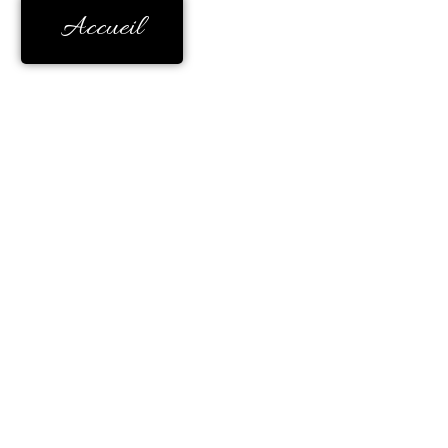
Accueil
mbreuses années, ma
 apparu comme une
italier.
e, elle me parle,
e par magie dans un
 par mon imaginaire.
.
r dans le répétitif.