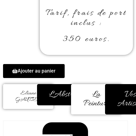
Tarif, frais de port
inclus :
350 euros.
Ajouter au panier
L'Abstrait
La
Vos
Eliane
GAUTIER
Peinture
Artis