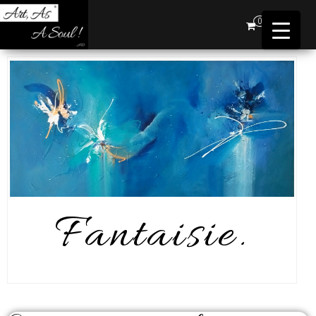
Art,
0
As A
Soul !
…AD
Fantaisie.