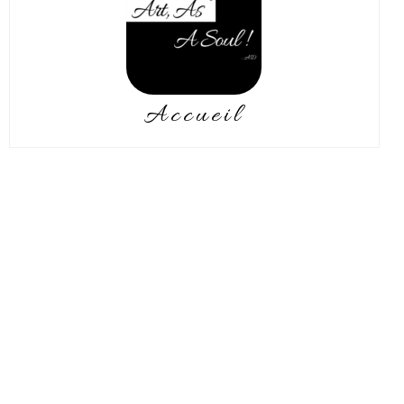
Accueil
Eliane Gautier ou l’invitation au
mouvement :
Artiste autodidacte, l’Art m’est
apparu comme révélation au
collège. J’évolue sans cesse, aussi
bien dans les techniques que dans
les sujets traités.
Je me laisse aller au gré de mes