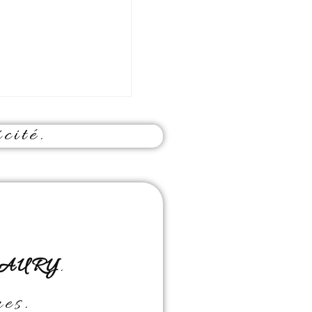
cité.
MAURY
.
es.