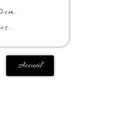
0cm.
os.
Accueil
mbreuses années, ma
 apparu comme une
italier.
e, elle me parle,
e par magie dans un