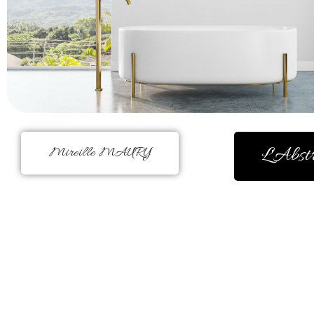
L'Abst
Mireille MAURY
La couleur m’a toujours réconforté
peinture était figurative. Mais,
évidence à la fin d’une
Il me faut peindre à l’instinct,
m’enchante, me fait du bien, elle 