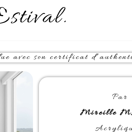
Estival.
e avec son certificat d’authenti
Par
Mireille 
Acryliqu