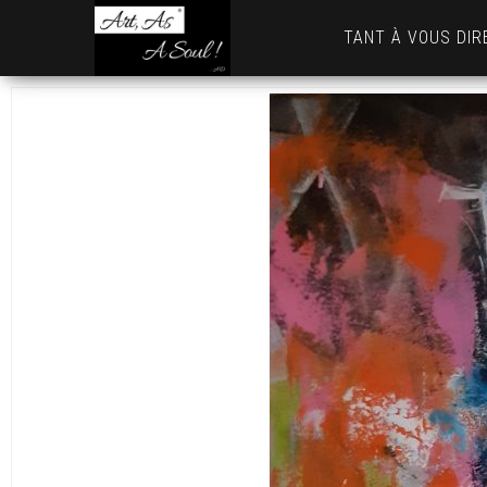
Art,
TANT À VOUS DIR
As
A
Soul
! …
AD