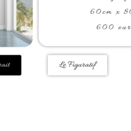
60cm x 8
600 eur
rait
Le Figuratif
e, encore et encore. Durant de très no
 un besoin d’éclatement de couleur est
 carrière professionnelle en milieu hosp
 la couleur me donne la forme, me guid
me rend paisible et me transporte comm