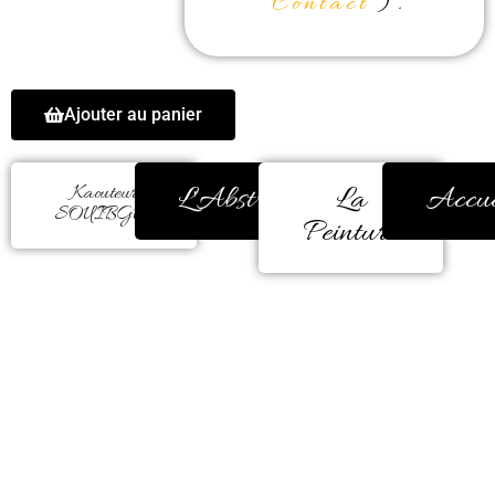
“
Contact
“).
Ajouter au panier
L'Abstrait
La
Accue
Kaouteur
SOUIBGUI
Peinture
La quête de la retranscription du
mouvement est le pilier de mon
univers artistique. Le mouvement
qui me fascine le plus est celui de
la fluidité. Par fluidité, j’entends
tout ce qui se meut dans le milieu