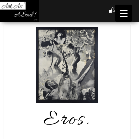
Art,
0
As A
Soul !
…AD
Eros.