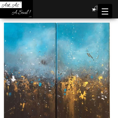
Art,
0
As A
Soul !
…AD