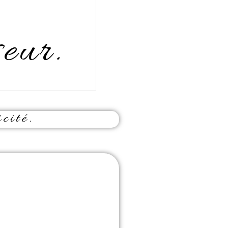
seur.
cité.