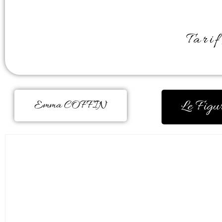
Tarif
Le Figu
Emma COFFIN