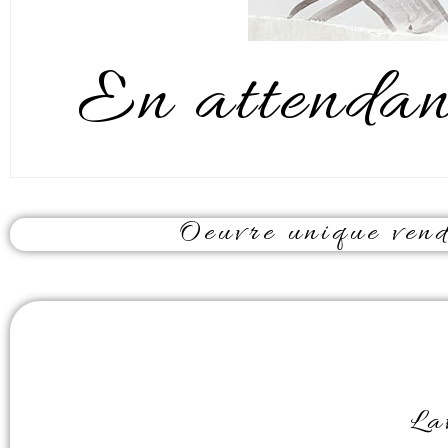
En attendant
Oeuvre unique vendu
La