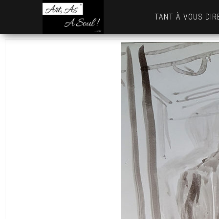
Art,
TANT À VOUS DIR
As
A
Soul
! …
AD