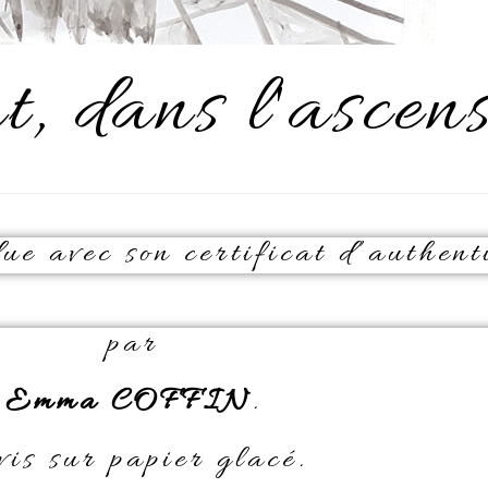
, dans l'ascen
e avec son certificat d’authenti
par
Emma COFFIN
.
vis sur papier glacé.