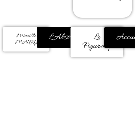
L'Abstrait
Le
Accue
Mireille
MAURY
Figuratif
La couleur m’a toujours
réconfortée, encore et encore.
Durant de très nombreuses années,
ma peinture était figurative.
Mais, un besoin d’éclatement de
couleur est apparu comme une
évidence à la fin d’une carrière
professionnelle en milieu