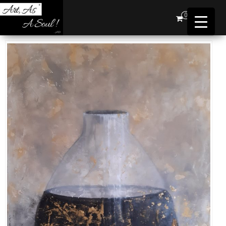
Art,
0
As A
Soul !
…AD