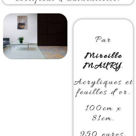
Par
Mireille
MAURY
.
Acryliques et
feuilles d’or.
100cm x
81cm.
950 euros.