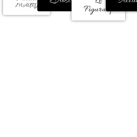
L'Abstrait
Le
Accue
MAURY
Figuratif
La couleur m’a toujours
réconfortée, encore et encore.
Durant de très nombreuses années,
ma peinture était figurative.
Mais, un besoin d’éclatement de
couleur est apparu comme une
évidence à la fin d’une carrière
professionnelle en milieu
hospitalier.
Il me faut peindre à l’instinct.
La couleur me donne la forme, me
guide, elle me parle, m’enchante,