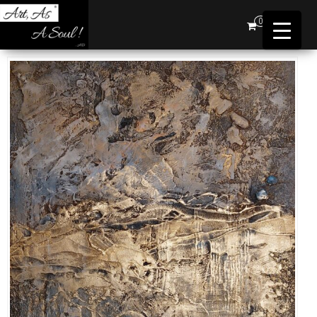
Art,
0
As A
Soul !
…AD