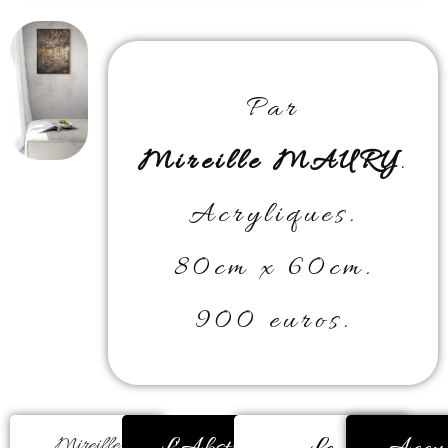
Par
Mireille MAURY
.
Acryliques.
80cm x 60cm.
900 euros.
Mireille