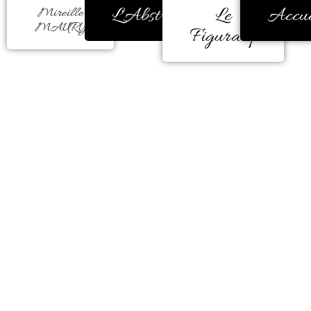
L'Abstrait
Le
Accue
Mireille
MAURY
Figuratif
La couleur m’a toujours
réconfortée, encore et encore.
Durant de très nombreuses années,
ma peinture était figurative.
Mais, un besoin d’éclatement de
couleur est apparu comme une
évidence à la fin d’une carrière
professionnelle en milieu
hospitalier.
Il me faut peindre à l’instinct, la
couleur me donne la forme, me
guide, elle me parle, m’enchante,