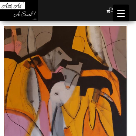
Art,
0
As A
Soul !
…AD