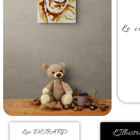
Le c
L'Illustr
Luc DEBARD