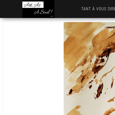
Art,
TANT À VOUS DIR
As
A
Soul
! …
AD