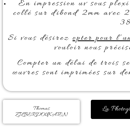
En impression uv sous plex
collé sur dibond 2mm avec 2
38
Si vous désirez
opter pour l’u
vouloir nous préci
Compter un délai de trois s
œuvres sont imprimées sur de
La Photog
Thomas
ZILBERDOUKATEN