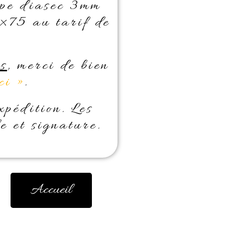
ype diasec 3mm
×75 au tarif de
ns
, merci de bien
ci »
.
xpédition. Les
e et signature.
Accueil