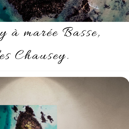
y à marée Basse,
les Chausey.