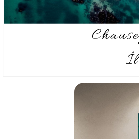
Chause
Î