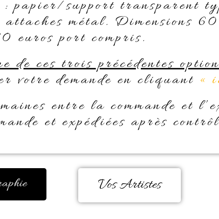
i : papier/support transparent t
 attaches métal. Dimensions 60
0 euros port compris.
ne de ces trois précédentes optio
ser votre demande en cliquant
« i
emaines entre la commande et l’e
mande et expédiées après contrôl
raphie
Vos Artistes