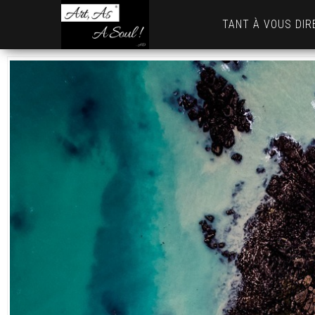
Art,
TANT À VOUS DIR
As
A
Soul
! …
AD