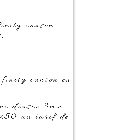
inity canson,
.
nfinity canson en
ype diasec 3mm
×50 au tarif de