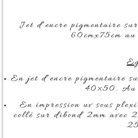
Jet d’encre pigmentaire sur
60cmx75cm au t
Eg
En jet d’encre pigmentaire su
40×50. Au t
En impression uv sous plex
collé sur dibond 2mm avec 2
25