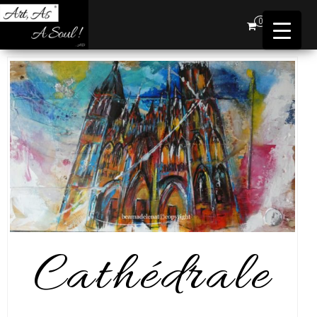
Art,
0
As A
Soul !
…AD
Cathédrale