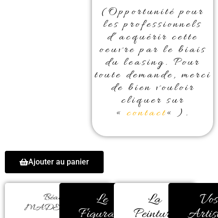
(Opportunité pour
les professionnels
d’acquérir cette
oeuvre par le biais
du leasing. Pour
toute demande, merci
de bien vouloir
cliquer sur
«
contact
« ).
Ajouter au panier
Le
La
Vos
Béatrice
MADELENAT
Figuratif
Peinture
Artis