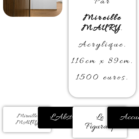
Par
Mireille
MAURY
.
Acrylique.
116cm x 89cm.
1500 euros.
L'Abstrait
Le
Accue
Mireille
MAURY
Figuratif