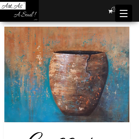
Art,
0
As A
Soul !
…AD