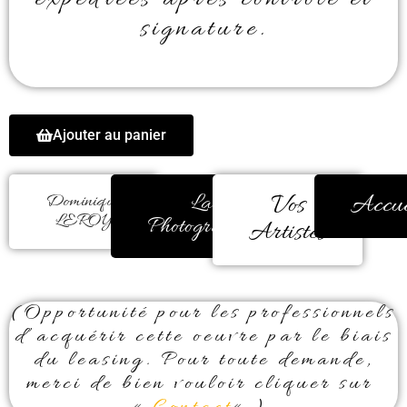
expédiées après contrôle et
signature.
Ajouter au panier
La
Vos
Accue
Dominique
LEROY
Photographie
Artistes
(Opportunité pour les professionnels
d’acquérir cette oeuvre par le biais
du leasing. Pour toute demande,
merci de bien vouloir cliquer sur