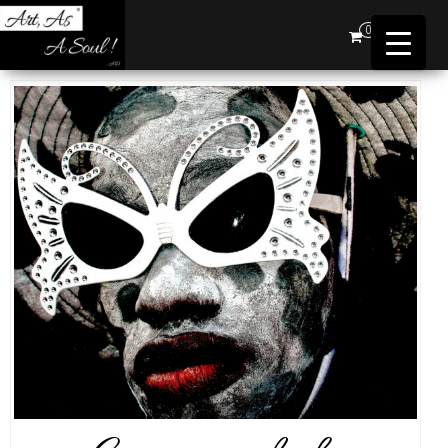
Art,
0
As A
Soul !
…AD