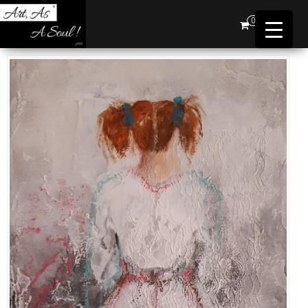
Art,
0
As A
Soul !
…AD