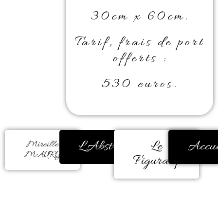
30cm x 60cm.
Tarif, frais de port
offerts :
530 euros.
L'Abstrait
Le
Accue
Mireille
MAURY
Figuratif
La couleur m’a toujours
réconfortée, encore et encore.