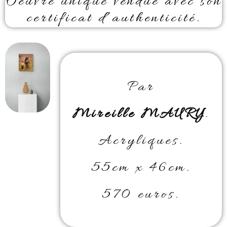
Oeuvre unique vendue avec son
certificat d’authenticité.
Par
Mireille MAURY
.
Acryliques.
55cm x 46cm.
570 euros.