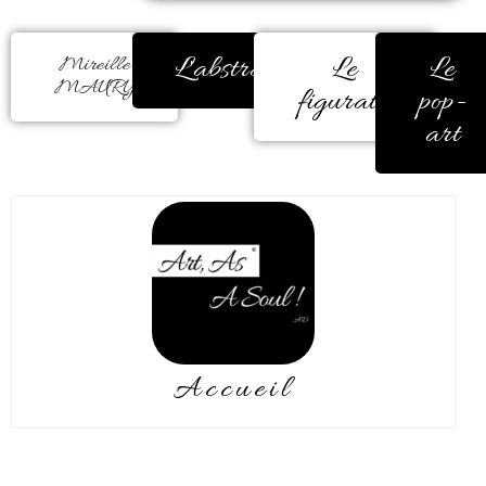
L'abstrait
Le
Le
Mireille
MAURY
figuratif
pop-
art
Accueil