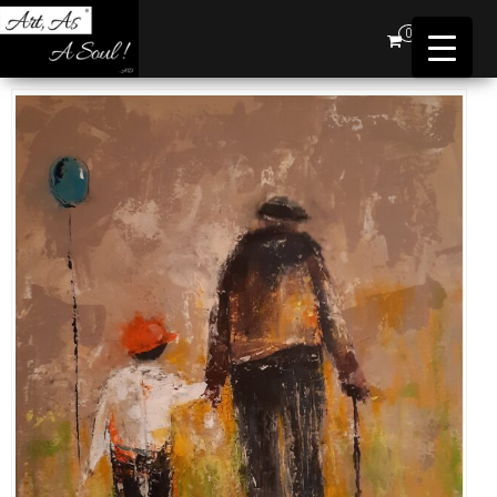
Art,
0
As A
Soul !
…AD