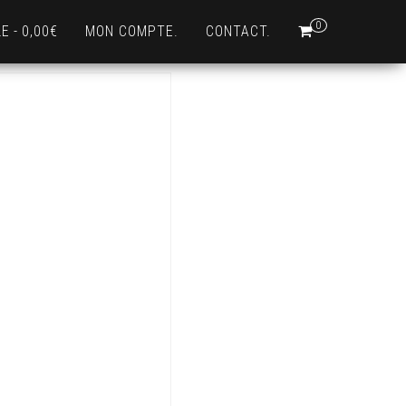
0
LE
0,00€
MON COMPTE.
CONTACT.