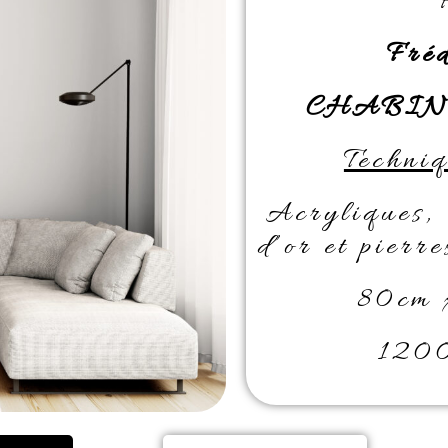
Fré
CHABIN
Techniq
Acryliques, 
d’or et pierre
80cm 
1200