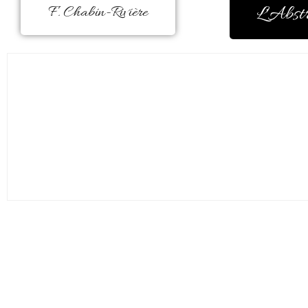
L'Abst
F. Chabin-Rivière
Charentaise d’adoption, Frédérique 
duquel elle a grandi.
Elle a longtemps utilisé la peinture