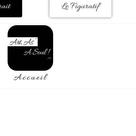
rait
Le Figuratif
Accueil
peint depuis l’enfance, très inspirée 
 à l’huile.