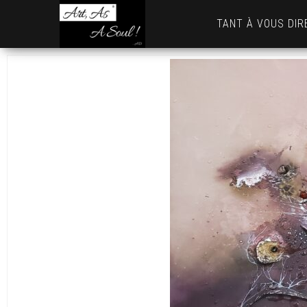
Art,
TANT À VOUS DIR
As
A
Soul
! …
AD