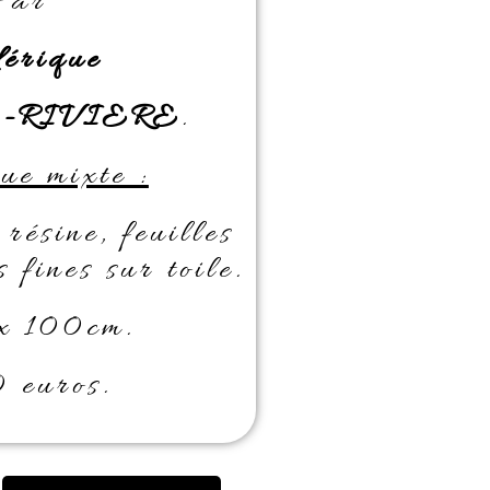
Par
dérique
-RIVIERE
.
ue mixte :
résine, feuilles
s fines sur toile.
x 100cm.
 euros.