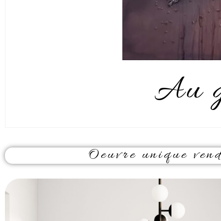
Au g
Oeuvre unique vendu