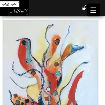
Art,
0
As A
Soul !
…AD