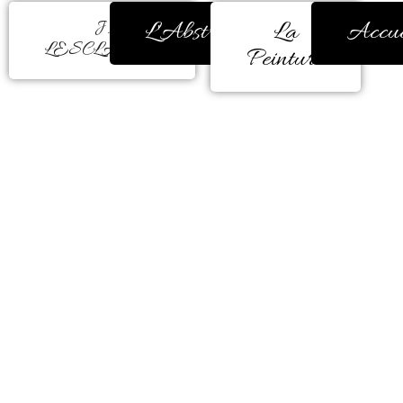
L'Abstrait
La
Accue
J.
LESCLAVEC
Peinture
Jackie Lesclavec, née à Nantes,
s’adonne à la peinture depuis plus
de trente ans.
Cours aux beaux-arts, travail en
atelier ainsi que des études de
médecine chinoise lui ont permis
d’appréhender l’Art sous
différentes formes de perception et
de subtilité.
De réelles rencontres au cours de