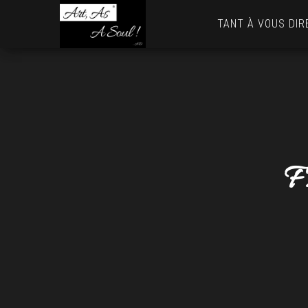
Art,
TANT À VOUS DIR
As
A
Soul
! …
AD
F