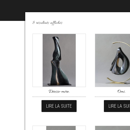
Trié du plus récent au plus ancien
8 résultats affichés
Déesse-mère.
Omi.
LIRE LA SUITE
LIRE LA SU